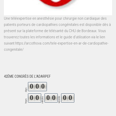
Une téléexpertise en anesthésie pour chirurgie non cardiaque des
patients porteurs de cardiopathies congénitales est disponible dès à
présent sur la plateforme de télésanté du CHU de Bordeaux. Vous
trouverez toutes les informations et le guide d’utilisation via le lien
suivant https://arcothova.com/tele-expertise-en-ar-de-cardiopathie-
congenitale/
42ÈME CONGRÈS DE L'ADARPEF
0
0
0
days
0
0
0
0
0
0
seconds
minutes
hours