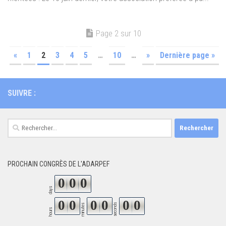
Page 2 sur 10
«
1
2
3
4
5
…
10
…
»
Dernière page »
SUIVRE :
Rechercher :
PROCHAIN CONGRÈS DE L'ADARPEF
0
0
0
days
0
0
0
0
0
0
seconds
minutes
hours