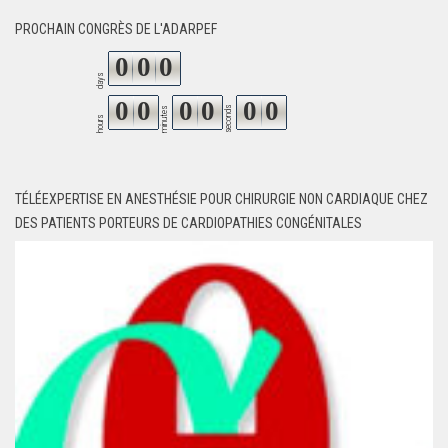
PROCHAIN CONGRÈS DE L'ADARPEF
0
0
0
days
0
0
0
0
0
0
seconds
minutes
hours
TÉLÉEXPERTISE EN ANESTHÉSIE POUR CHIRURGIE NON CARDIAQUE CHEZ
DES PATIENTS PORTEURS DE CARDIOPATHIES CONGÉNITALES