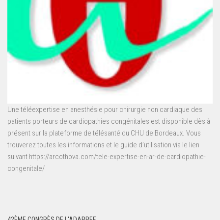
Une téléexpertise en anesthésie pour chirurgie non cardiaque des
patients porteurs de cardiopathies congénitales est disponible dès à
présent sur la plateforme de télésanté du CHU de Bordeaux. Vous
trouverez toutes les informations et le guide d’utilisation via le lien
suivant https://arcothova.com/tele-expertise-en-ar-de-cardiopathie-
congenitale/
42ÈME CONGRÈS DE L'ADARPEF