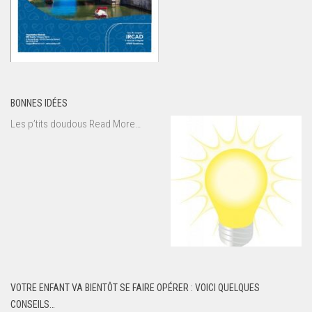
BONNES IDÉES
about
Les p’tits doudous
Read More
…
« Bonnes
idées »
VOTRE ENFANT VA BIENTÔT SE FAIRE OPÉRER : VOICI QUELQUES
CONSEILS…