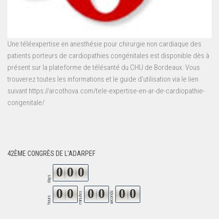
Une téléexpertise en anesthésie pour chirurgie non cardiaque des
patients porteurs de cardiopathies congénitales est disponible dès à
présent sur la plateforme de télésanté du CHU de Bordeaux. Vous
trouverez toutes les informations et le guide d’utilisation via le lien
suivant https://arcothova.com/tele-expertise-en-ar-de-cardiopathie-
congenitale/
42ÈME CONGRÈS DE L'ADARPEF
0
0
0
days
0
0
0
0
0
0
seconds
minutes
hours