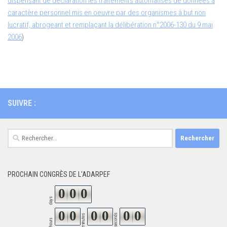
dispensant de déclaration les traitements automatisés de données à
caractère personnel mis en oeuvre par des organismes à but non
lucratif, abrogeant et remplaçant la délibération n°2006-130 du 9 mai
2006
)
SUIVRE :
Rechercher :
PROCHAIN CONGRÈS DE L'ADARPEF
0
0
0
days
0
0
0
0
0
0
seconds
minutes
hours