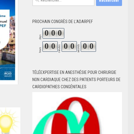
PROCHAIN CONGRÈS DE L'ADARPEF
0
0
0
days
0
0
0
0
0
0
seconds
minutes
hours
TÉLÉEXPERTISE EN ANESTHÉSIE POUR CHIRURGIE
NON CARDIAQUE CHEZ DES PATIENTS PORTEURS DE
CARDIOPATHIES CONGÉNITALES