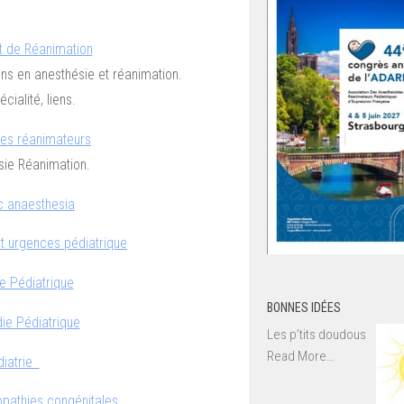
t de Réanimation
s en anesthésie et réanimation.
cialité, liens.
tes réanimateurs
ésie Réanimation.
c anaesthesia
t urgences pédiatrique
e Pédiatrique
BONNES IDÉES
ie Pédiatrique
Les p’tits doudous
about
Read More
…
diatrie
« Bonnes
idées »
opathies congénitales