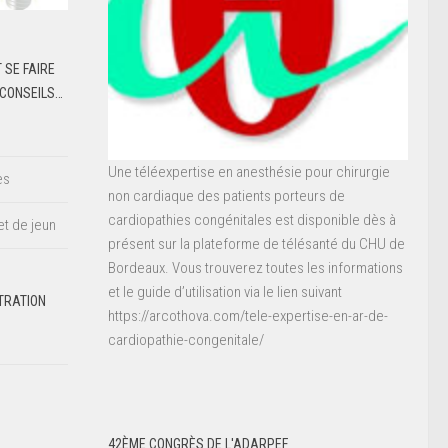
 SE FAIRE
 CONSEILS…
Une téléexpertise en anesthésie pour chirurgie
es
non cardiaque des patients porteurs de
cardiopathies congénitales est disponible dès à
et de jeun
présent sur la plateforme de télésanté du CHU de
Bordeaux. Vous trouverez toutes les informations
et le guide d’utilisation via le lien suivant
TRATION
https://arcothova.com/tele-expertise-en-ar-de-
cardiopathie-congenitale/
42ÈME CONGRÈS DE L'ADARPEF