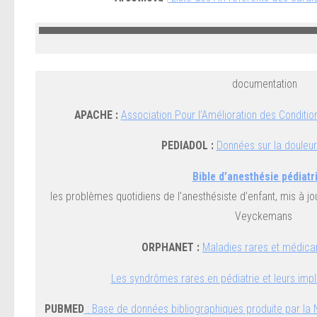
documentation
APACHE :
Association Pour l’Amélioration des Conditio
PEDIADOL :
Données sur la douleur
Bible d’anesthésie pédiatr
les problèmes quotidiens de l’anesthésiste d’enfant, mis à j
Veyckemans
ORPHANET :
Maladies rares et médica
Les syndrômes rares en pédiatrie et leurs imp
PUBMED
: Base de données bibliographiques produite par la N