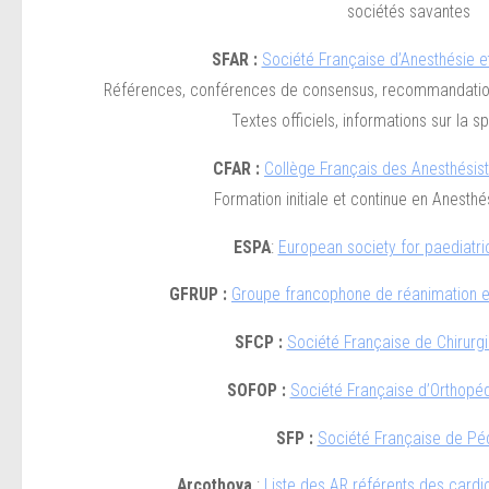
sociétés savantes
SFAR :
Société Française d’Anesthésie e
Références, conférences de consensus, recommandation
Textes officiels, informations sur la spé
CFAR :
Collège Français des Anesthésis
Formation initiale et continue en Anesth
ESPA
:
European society for paediatri
GFRUP :
Groupe francophone de réanimation e
SFCP :
Société Française de Chirurgi
SOFOP
:
Société Française d’Orthopéd
SFP :
Société Française de Pé
Arcothova
:
Liste des AR référents des cardi