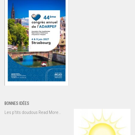
BONNES IDÉES
about
Les p’tits doudous
Read More
…
« Bonnes
idées »