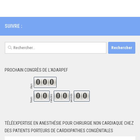
SUIVRE :
Rechercher :
PROCHAIN CONGRÈS DE L'ADARPEF
0
0
0
days
0
0
0
0
0
0
seconds
minutes
hours
TÉLÉEXPERTISE EN ANESTHÉSIE POUR CHIRURGIE NON CARDIAQUE CHEZ
DES PATIENTS PORTEURS DE CARDIOPATHIES CONGÉNITALES