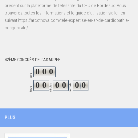
présent sur la plateforme de télésanté du CHU de Bordeaux. Vous
trouverez toutes les informations et le guide d’utilisation via le lien
suivant https://arcothova.com/tele-expertise-en-ar-de-cardiopathie-
congenitale/
42ÈME CONGRÈS DE L'ADARPEF
0
0
0
days
0
0
0
0
0
0
seconds
minutes
hours
PLUS