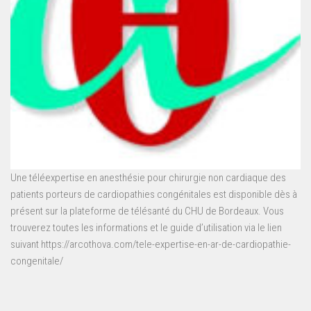
Une téléexpertise en anesthésie pour chirurgie non cardiaque des
patients porteurs de cardiopathies congénitales est disponible dès à
présent sur la plateforme de télésanté du CHU de Bordeaux. Vous
trouverez toutes les informations et le guide d’utilisation via le lien
suivant https://arcothova.com/tele-expertise-en-ar-de-cardiopathie-
congenitale/