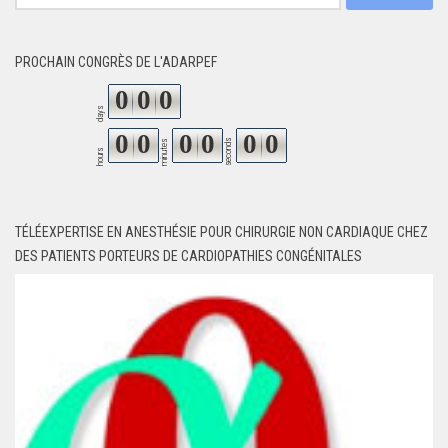
PROCHAIN CONGRÈS DE L'ADARPEF
0
0
0
days
0
0
0
0
0
0
seconds
minutes
hours
TÉLÉEXPERTISE EN ANESTHÉSIE POUR CHIRURGIE NON CARDIAQUE CHEZ
DES PATIENTS PORTEURS DE CARDIOPATHIES CONGÉNITALES