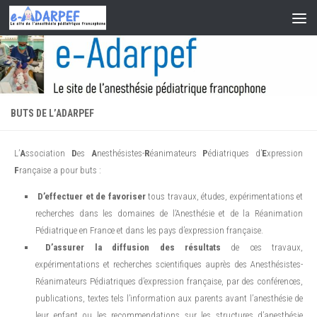
Skip to content
BUTS DE L’ADARPEF
L’
A
ssociation
D
es
A
nesthésistes-
R
éanimateurs
P
édiatriques d’
E
xpression
F
rançaise a pour buts :
D’effectuer et de favoriser
tous travaux, études, expérimentations et
recherches dans les domaines de l’Anesthésie et de la Réanimation
Pédiatrique en France et dans les pays d’expression française.
D’assurer la diffusion des résultats
de ces travaux,
expérimentations et recherches scientifiques auprès des Anesthésistes-
Réanimateurs Pédiatriques d’expression française, par des conférences,
publications, textes tels l’information aux parents avant l’anesthésie de
leur enfant ou les recommendations sur les structures d’anesthésie