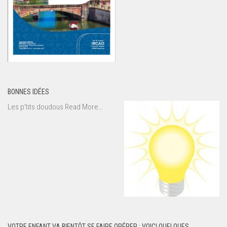
BONNES IDÉES
about
Les p’tits doudous
Read More
…
« Bonnes
idées »
VOTRE ENFANT VA BIENTÔT SE FAIRE OPÉRER : VOICI QUELQUES