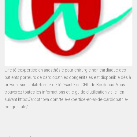
Une téléexpertise en anesthésie pour chirurgie non cardiaque des
patients porteurs de cardiopathies congénitales est disponible dès à
présent sur la plateforme de télésanté du CHU de Bordeaux. Vous
trouverez toutes les informations et le guide d’utilisation via le lien
suivant https://arcothova.com/tele-expertise-en-ar-de-cardiopathie-
congenitale/