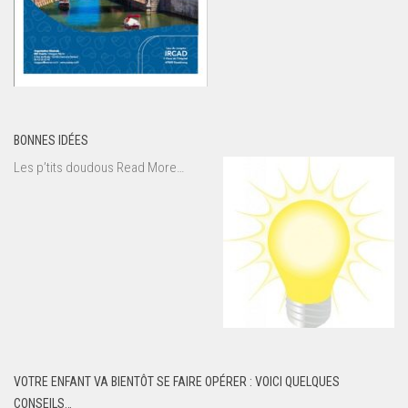
BONNES IDÉES
about
Les p’tits doudous
Read More
…
« Bonnes
idées »
VOTRE ENFANT VA BIENTÔT SE FAIRE OPÉRER : VOICI QUELQUES
CONSEILS…