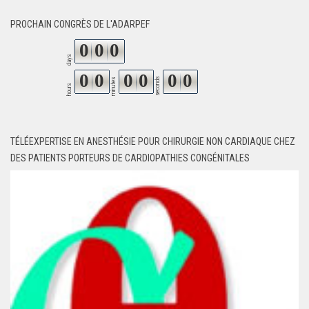
PROCHAIN CONGRÈS DE L'ADARPEF
0
0
0
days
0
0
0
0
0
0
seconds
minutes
hours
TÉLÉEXPERTISE EN ANESTHÉSIE POUR CHIRURGIE NON CARDIAQUE CHEZ
DES PATIENTS PORTEURS DE CARDIOPATHIES CONGÉNITALES