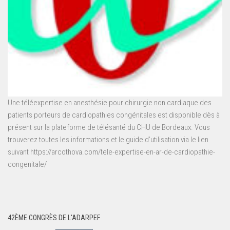
Une téléexpertise en anesthésie pour chirurgie non cardiaque des
patients porteurs de cardiopathies congénitales est disponible dès à
présent sur la plateforme de télésanté du CHU de Bordeaux. Vous
trouverez toutes les informations et le guide d’utilisation via le lien
suivant https://arcothova.com/tele-expertise-en-ar-de-cardiopathie-
congenitale/
42ÈME CONGRÈS DE L'ADARPEF