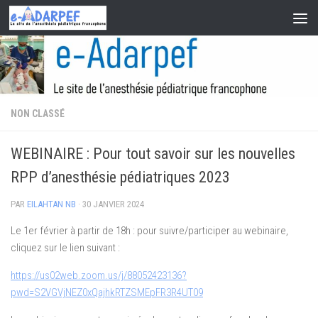
Skip to content
NON CLASSÉ
WEBINAIRE : Pour tout savoir sur les nouvelles
RPP d’anesthésie pédiatriques 2023
PAR
EILAHTAN NB
·
30 JANVIER 2024
Le 1er février à partir de 18h : pour suivre/participer au webinaire,
cliquez sur le lien suivant :
https://us02web.zoom.us/j/88052423136?
pwd=S2VGVjNEZ0xQajhkRTZSMEpFR3R4UT09