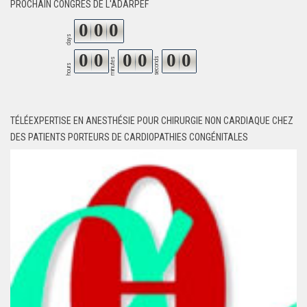
PROCHAIN CONGRÈS DE L'ADARPEF
0
0
0
days
0
0
0
0
0
0
seconds
minutes
hours
TÉLÉEXPERTISE EN ANESTHÉSIE POUR CHIRURGIE NON CARDIAQUE CHEZ
DES PATIENTS PORTEURS DE CARDIOPATHIES CONGÉNITALES