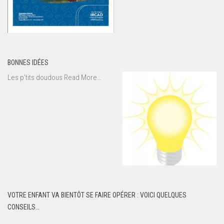
BONNES IDÉES
about
Les p’tits doudous
Read More
…
« Bonnes
idées »
VOTRE ENFANT VA BIENTÔT SE FAIRE OPÉRER : VOICI QUELQUES
CONSEILS…