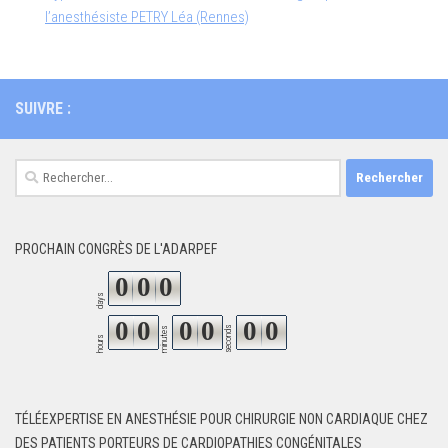
l’anesthésiste PETRY Léa (Rennes)
SUIVRE :
Rechercher :
PROCHAIN CONGRÈS DE L'ADARPEF
0
0
0
days
0
0
0
0
0
0
seconds
minutes
hours
TÉLÉEXPERTISE EN ANESTHÉSIE POUR CHIRURGIE NON CARDIAQUE CHEZ
DES PATIENTS PORTEURS DE CARDIOPATHIES CONGÉNITALES