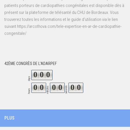
patients porteurs de cardiopathies congénitales est disponible dès à
présent sur la plateforme de télésanté du CHU de Bordeaux. Vous
trouverez toutes les informations et le guide d’utilisation via le lien
suivant https://arcothova.com/tele-expertise-en-ar-de-cardiopathie-
congenitale/
42ÈME CONGRÈS DE L'ADARPEF
0
0
0
days
0
0
0
0
0
0
seconds
minutes
hours
PLUS