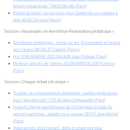
témoin métabolique ? NASR Mireille (Paris)
Retard de réveil : on ouvre les yeux ! Diagnostic et conduite à
tenir ARON Christina (Nancy)
Session « Nouveautés en Anesthésie-Réanimation pédiatrique »
Anesthésie pédiatrique : retour sur les 10 essentiels et regard
vers l’avenir MICHELET Daphné (Reims)
Prix SFAR-ADARPEF 2025 SALAÜN Jean-Philippe (Caen)
Meilleurs articles de l’année JULIEN-MARSOLLIER Florence
(Paris)
Session « Chaque enfant est unique »
Troubles du comportement alimentaire : quelles implications
pour l’anesthésiste ? COLAS Anne-Emmanuelle (Paris)
Prise en charge anesthésique de l’enfant avec trouble du
spectre autistique : adapter pour apaiser DEVYS Jean-Michel
(Paris)
Hyperactivité chez l’enfant : défis et stratégies pour