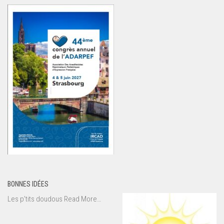
BONNES IDÉES
about
Les p’tits doudous
Read More
…
« Bonnes
idées »