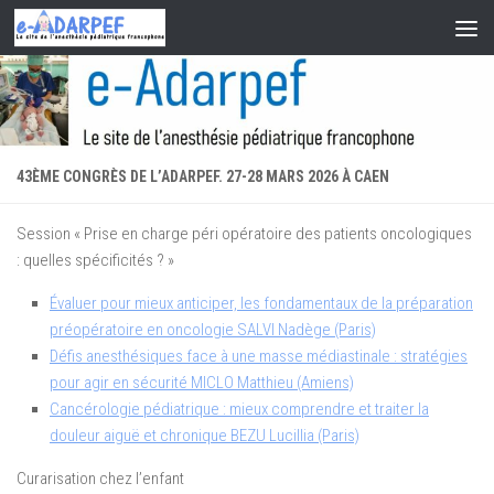
Skip to content
43ÈME CONGRÈS DE L’ADARPEF. 27-28 MARS 2026 À CAEN
Session « Prise en charge péri opératoire des patients oncologiques
: quelles spécificités ? »
Évaluer pour mieux anticiper, les fondamentaux de la préparation
préopératoire en oncologie SALVI Nadège (Paris)
Défis anesthésiques face à une masse médiastinale : stratégies
pour agir en sécurité MICLO Matthieu (Amiens)
Cancérologie pédiatrique : mieux comprendre et traiter la
douleur aiguë et chronique BEZU Lucillia (Paris)
Curarisation chez l’enfant