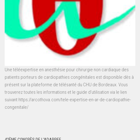
Une téléexpertise en anesthésie pour chirurgie non cardiaque des
patients porteurs de cardiopathies congénitales est disponible dès à
présent sur la plateforme de télésanté du CHU de Bordeaux. Vous
trouverez toutes les informations et le guide d’utilisation via le lien
suivant https://arcothova.com/tele-expertise-en-ar-de-cardiopathie-
congenitale/
42ÈME CONGRÈS DE L'ADARPEF