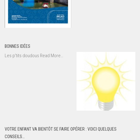
BONNES IDÉES
about
Les p’tits doudous
Read More
…
« Bonnes
idées »
VOTRE ENFANT VA BIENTÔT SE FAIRE OPÉRER : VOICI QUELQUES
CONSEILS…