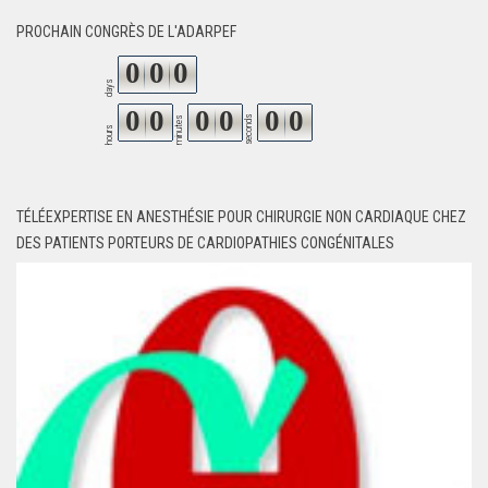
PROCHAIN CONGRÈS DE L'ADARPEF
0
0
0
days
0
0
0
0
0
0
seconds
minutes
hours
TÉLÉEXPERTISE EN ANESTHÉSIE POUR CHIRURGIE NON CARDIAQUE CHEZ
DES PATIENTS PORTEURS DE CARDIOPATHIES CONGÉNITALES