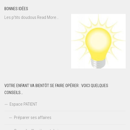
BONNES IDÉES
about
Les p’tits doudous
Read More
…
« Bonnes
idées »
VOTRE ENFANT VA BIENTÔT SE FAIRE OPÉRER : VOICI QUELQUES
CONSEILS…
Espace PATIENT
Préparer ses affaires