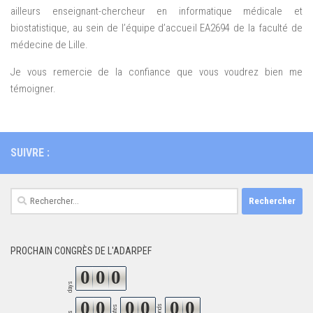
ailleurs enseignant-chercheur en informatique médicale et
biostatistique, au sein de l’équipe d’accueil EA2694 de la faculté de
médecine de Lille.
Je vous remercie de la confiance que vous voudrez bien me
témoigner.
SUIVRE :
Rechercher :
PROCHAIN CONGRÈS DE L'ADARPEF
0
0
0
days
0
0
0
0
0
0