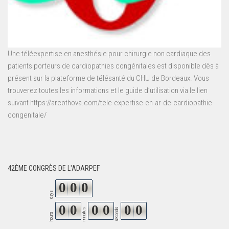
Une téléexpertise en anesthésie pour chirurgie non cardiaque des
patients porteurs de cardiopathies congénitales est disponible dès à
présent sur la plateforme de télésanté du CHU de Bordeaux. Vous
trouverez toutes les informations et le guide d’utilisation via le lien
suivant https://arcothova.com/tele-expertise-en-ar-de-cardiopathie-
congenitale/
42ÈME CONGRÈS DE L'ADARPEF
0
0
0
days
0
0
0
0
0
0
seconds
minutes
hours