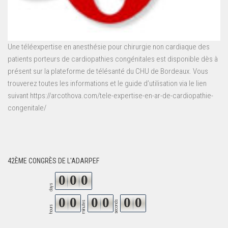
Une téléexpertise en anesthésie pour chirurgie non cardiaque des
patients porteurs de cardiopathies congénitales est disponible dès à
présent sur la plateforme de télésanté du CHU de Bordeaux. Vous
trouverez toutes les informations et le guide d’utilisation via le lien
suivant https://arcothova.com/tele-expertise-en-ar-de-cardiopathie-
congenitale/
42ÈME CONGRÈS DE L'ADARPEF
0
0
0
days
0
0
0
0
0
0
seconds
minutes
hours