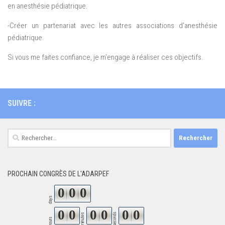
en anesthésie pédiatrique.
-Créer un partenariat avec les autres associations d’anesthésie
pédiatrique.
Si vous me faites confiance, je m’engage à réaliser ces objectifs.
SUIVRE :
Rechercher :
PROCHAIN CONGRÈS DE L'ADARPEF
0
0
0
days
0
0
0
0
0
0
seconds
minutes
hours