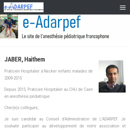
Skip to content
JABER, Haithem
Praticien Hospitalier à Necker enfants malades de
2009-2015
Depuis 2015, Praticien Hospitalier au CHU de Caen
en anesthésie pédiatrique.
Cher(e)s collègues,
Je suis candidat au Conseil d’Administration de L’ADARPEF. Je
souhaite participer au développement de notre association et