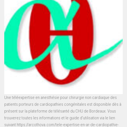
Une téléexpertise en anesthésie pour chirurgie non cardiaque des
patients porteurs de cardiopathies congénitales est disponible dès à
présent sur la plateforme de télésanté du CHU de Bordeaux. Vous
trouverez toutes les informations et le guide d’utilisation via le lien
suivant https://arcothova.com/tele-expertise-en-ar-de-cardiopathie-