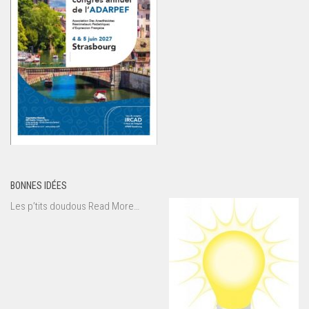
BONNES IDÉES
about
Les p’tits doudous
Read More
…
« Bonnes
idées »