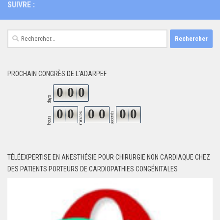
SUIVRE :
Rechercher :
PROCHAIN CONGRÈS DE L'ADARPEF
0
0
0
days
0
0
0
0
0
0
seconds
minutes
hours
TÉLÉEXPERTISE EN ANESTHÉSIE POUR CHIRURGIE NON CARDIAQUE CHEZ
DES PATIENTS PORTEURS DE CARDIOPATHIES CONGÉNITALES