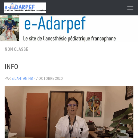
Skip to content
NON CLASSÉ
INFO
PAR
EILAHTAN NB
·
7 OCTOBRE 2020