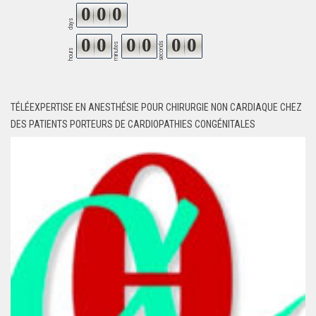
0
0
0
days
0
0
0
0
0
0
seconds
minutes
hours
TÉLÉEXPERTISE EN ANESTHÉSIE POUR CHIRURGIE NON CARDIAQUE CHEZ
DES PATIENTS PORTEURS DE CARDIOPATHIES CONGÉNITALES