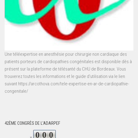
Une téléexpertise en anesthésie pour chirurgie non cardiaque des
patients porteurs de cardiopathies congénitales est disponible dès à
présent sur la plateforme de télésanté du CHU de Bordeaux. Vous
trouverez toutes les informations et le guide d’utilisation via le lien
suivant https://arcothova.com/tele-expertise-en-ar-de-cardiopathie-
congenitale/
42ÈME CONGRÈS DE L'ADARPEF
0
0
0