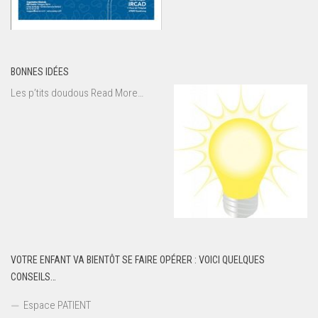
BONNES IDÉES
about
Les p’tits doudous
Read More
…
« Bonnes
idées »
VOTRE ENFANT VA BIENTÔT SE FAIRE OPÉRER : VOICI QUELQUES
CONSEILS…
Espace PATIENT