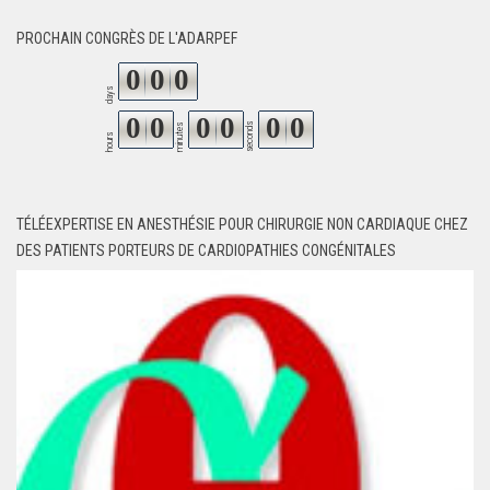
PROCHAIN CONGRÈS DE L'ADARPEF
0
0
0
days
0
0
0
0
0
0
seconds
minutes
hours
TÉLÉEXPERTISE EN ANESTHÉSIE POUR CHIRURGIE NON CARDIAQUE CHEZ
DES PATIENTS PORTEURS DE CARDIOPATHIES CONGÉNITALES