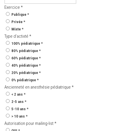
Exercice
*
Publique
*
Privée
*
Mixte
*
Type d’activté
*
100% pédiatrique
*
80% pédiatrique
*
60% pédiatrique
*
40% pédiatrique
*
20% pédiatrique
*
0% pédiatrique
*
Ancienneté en anesthésie pédiatrique
*
< 2 ans
*
2-5 ans
*
5-10 ans
*
> 10 ans
*
Autorisation pour mailing-list
*
OUI
*