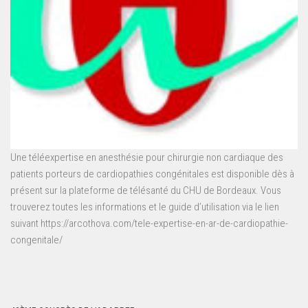
Une téléexpertise en anesthésie pour chirurgie non cardiaque des
patients porteurs de cardiopathies congénitales est disponible dès à
présent sur la plateforme de télésanté du CHU de Bordeaux. Vous
trouverez toutes les informations et le guide d’utilisation via le lien
suivant https://arcothova.com/tele-expertise-en-ar-de-cardiopathie-
congenitale/