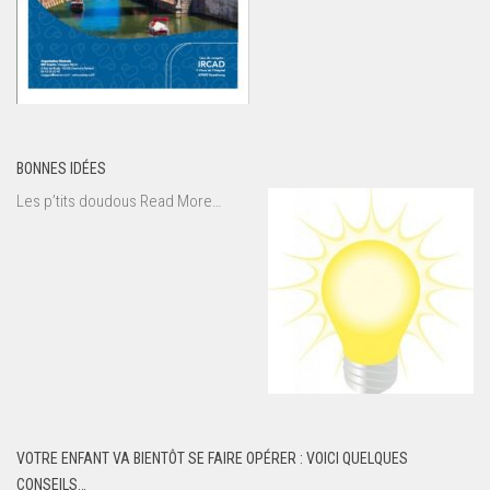
BONNES IDÉES
about
Les p’tits doudous
Read More
…
« Bonnes
idées »
VOTRE ENFANT VA BIENTÔT SE FAIRE OPÉRER : VOICI QUELQUES
CONSEILS…